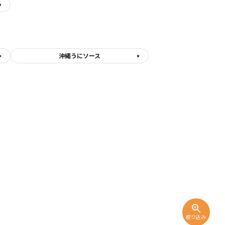
沖縄うにソース
zoom_in
絞り込み