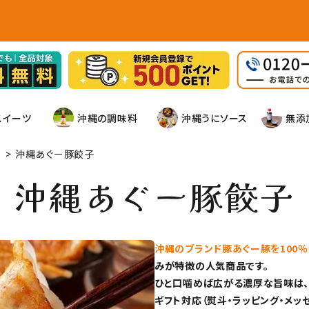
スイーツ
沖縄の調味料
沖縄うにソース
無添
>
沖縄あぐー豚餃子
沖縄あぐー豚餃子
沖縄のブランド豚あぐー豚を100
みが特徴の人気商品です。
ひと口噛めば広がる濃厚な旨味は、
ギフト対応（熨斗・ラッピング・メッ