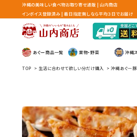
沖縄の美味しい食べ物お取り寄せ通販 | 山内商店
インボイス登録済み | 着日指定無しなら平均３日でお届け
あぐー商品一覧
果物・野菜
沖縄
TOP
>
生活に合わせて欲しい分だけ購入
>
沖縄あぐー豚