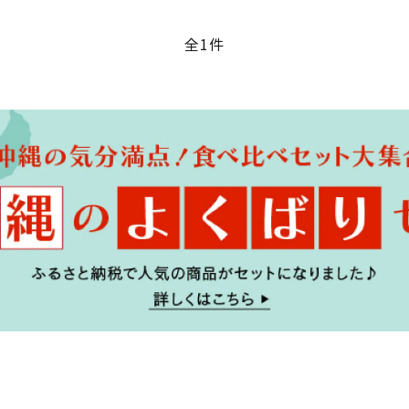
全1件
ード
リー
検索する