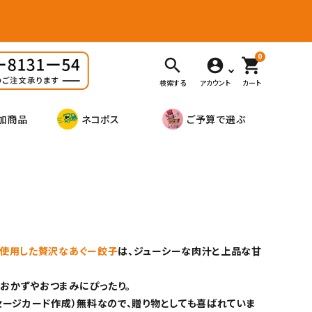
0
search
shopping_cart
検索する
アカウント
カート
加商品
ネコポス
ご予算で選ぶ
％使用した贅沢なあぐー餃子
は、ジューシーな肉汁と上品な甘
おかずやおつまみにぴったり。
セージカード作成）無料なので、贈り物としても喜ばれていま