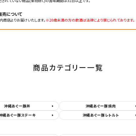
記されていない商品(果物除く)の賞味期間は31日以上です。
販売について
内商店よりお届けいたします。
※20歳未満の方の飲酒は法律により禁じられております。
商品カテゴリー一覧
沖縄あぐー豚丼
沖縄あぐー豚焼肉
沖縄あぐー豚ステーキ
沖縄あぐー豚レトルト