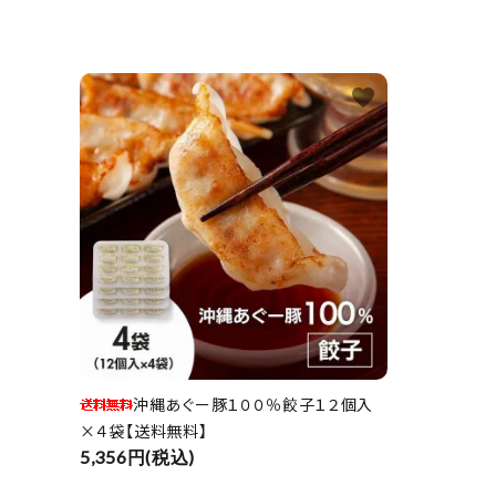
favorite
沖縄あぐー豚１００％餃子１２個入
×４袋【送料無料】
5,356円(税込)