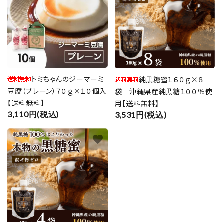
トミちゃんのジーマーミ
純黒糖蜜１６０ｇ×８
豆腐（プレーン）７０ｇ×１０個入
袋 沖縄県産純黒糖１００％使
【送料無料】
用【送料無料】
3,110円(税込)
3,531円(税込)
favorite