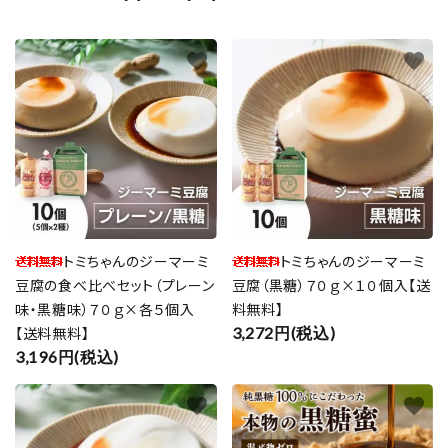
favorite
favorite
トミちゃんのジーマーミ
トミちゃんのジーマーミ
豆腐の食べ比べセット（プレーン
豆腐（黒糖）７０ｇ×１０個入【送
味・黒糖味）７０ｇ×各５個入
料無料】
【送料無料】
3,272円(税込)
3,196円(税込)
favorite
favorite