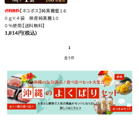
【ネコポス】純黒糖蜜１６
０ｇ×４袋 県産純黒糖１０
０％使用【送料無料】
close
1,814円(税込)
1
キーワード
全5件
カテゴリー
検索する