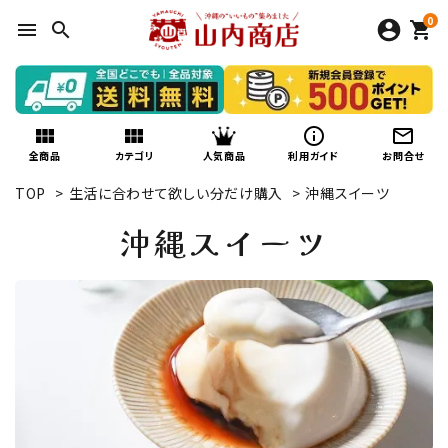
0
menu
search
shopping_cart
view_module
view_module
info_outline
mail_outline
人気商品
全商品
カテゴリ
利用ガイド
お問合せ
TOP
>
生活に合わせて欲しい分だけ購入
>
沖縄スイーツ
沖縄スイーツ