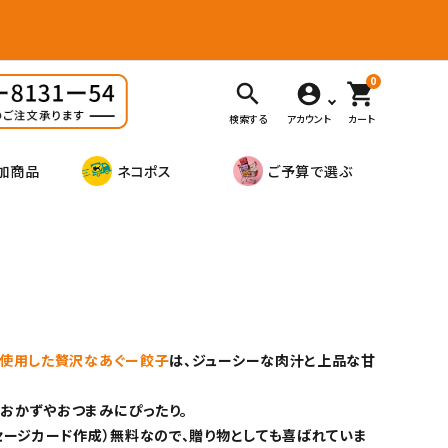
0
search
shopping_cart
検索する
アカウント
カート
加商品
ネコポス
ご予算で選ぶ
％使用した贅沢なあぐー餃子
は、ジューシーな肉汁と上品な甘
おかずやおつまみにぴったり。
セージカード作成）無料なので、贈り物としても喜ばれていま