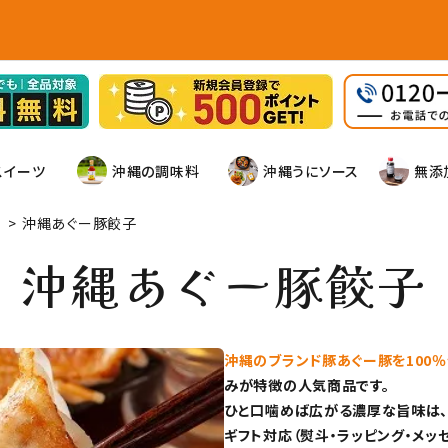
スイーツ
沖縄の調味料
沖縄うにソース
無添
>
沖縄あぐー豚餃子
沖縄あぐー豚餃子
沖縄のブランド豚あぐー豚を100
みが特徴の人気商品です。
ひと口噛めば広がる濃厚な旨味は、
ギフト対応（熨斗・ラッピング・メッ