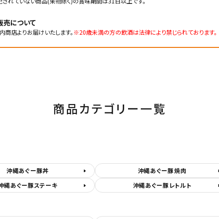
記されていない商品(果物除く)の賞味期間は31日以上です。
販売について
内商店よりお届けいたします。
※20歳未満の方の飲酒は法律により禁じられております。
商品カテゴリー一覧
沖縄あぐー豚丼
沖縄あぐー豚焼肉
沖縄あぐー豚ステーキ
沖縄あぐー豚レトルト