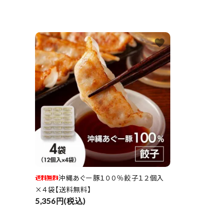
favorite
沖縄あぐー豚１００％餃子１２個入
×４袋【送料無料】
5,356円(税込)