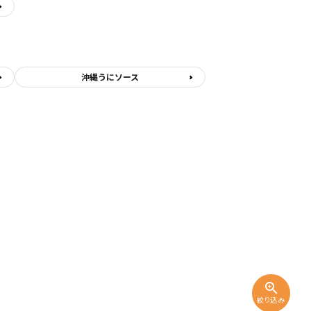
沖縄うにソース
zoom_in
絞り込み