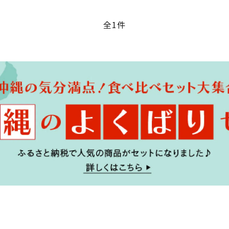
全1件
ード
リー
検索する