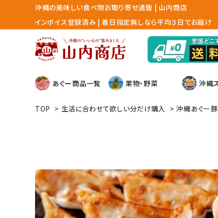
沖縄の美味しい食べ物お取り寄せ通販 | 山内商店
インボイス登録済み | 着日指定無しなら平均３日でお届け
あぐー商品一覧
果物・野菜
沖縄
TOP
>
生活に合わせて欲しい分だけ購入
>
沖縄あぐー豚