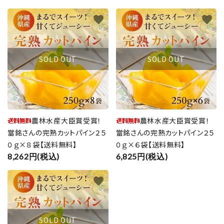
favorite
favorite
SOLD OUT
SOLD OUT
農林水産大臣賞受賞！
農林水産大臣賞受賞！
當銘さんの完熟カットパイン２５
當銘さんの完熟カットパイン２５
０ｇ×８袋【送料無料】
０ｇ×６袋【送料無料】
8,262円(税込)
6,825円(税込)
favorite
SOLD OUT