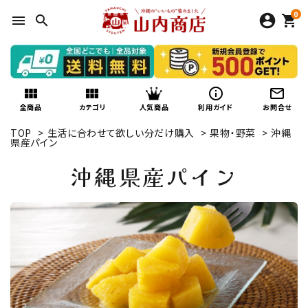
0
menu
search
shopping_cart
view_module
view_module
info_outline
mail_outline
人気商品
全商品
カテゴリ
利用ガイド
お問合せ
TOP
>
生活に合わせて欲しい分だけ購入
>
果物・野菜
>
沖縄
県産パイン
沖縄県産パイン