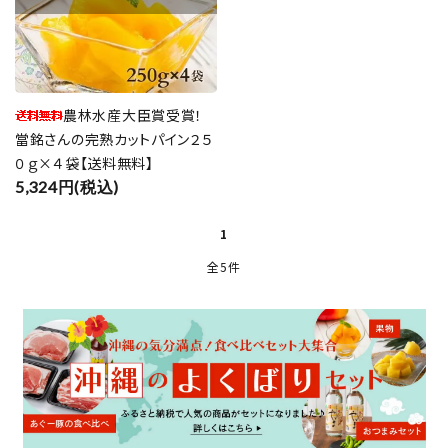
農林水産大臣賞受賞！
close
當銘さんの完熟カットパイン２５
０ｇ×４袋【送料無料】
5,324円(税込)
キーワード
1
全5件
カテゴリー
検索する