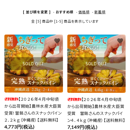
[ 並び順を変更 ]
-
おすすめ順
-
価格順
-
新着順
全 [5] 商品中 [1-5] 商品を表示しています
favorite
favorite
SOLD OUT
SOLD OUT
【２０２６年４月中旬頃
【２０２６年４月中旬頃
から出荷開始】農林水産大臣賞
から出荷開始】農林水産大臣賞
受賞！當銘さんのスナックパイン
受賞 當銘さんのスナックパイ
２．２ｋｇ（沖縄産）【送料無料】
ン４．４ｋｇ（沖縄産）【送料無料】
4,773円(税込)
7,149円(税込)