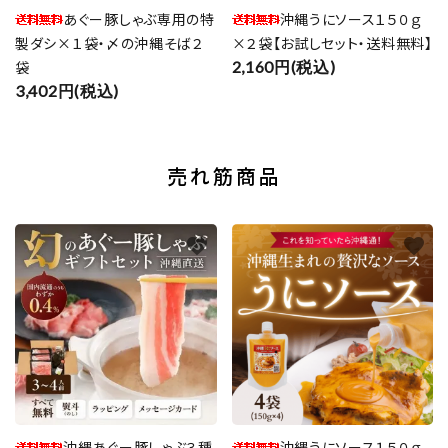
あぐー豚しゃぶ専用の特
沖縄うにソース１５０ｇ
製ダシ×１袋・〆の沖縄そば２
×２袋【お試しセット・送料無料】
袋
2,160円(税込)
3,402円(税込)
売れ筋商品
favorite
favorite
沖縄あぐー豚しゃぶ３種
沖縄うにソース１５０ｇ