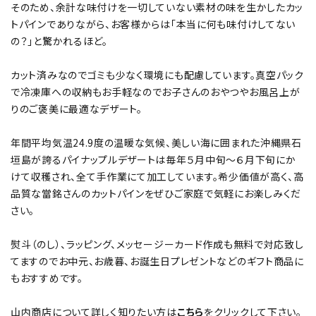
そのため、余計な味付けを一切していない素材の味を生かしたカッ
トパインでありながら、お客様からは「本当に何も味付けしてない
の？」と驚かれるほど。
カット済みなのでゴミも少なく環境にも配慮しています。真空パック
で冷凍庫への収納もお手軽なのでお子さんのおやつやお風呂上が
りのご褒美に最適なデザート。
年間平均気温24.9度の温暖な気候、美しい海に囲まれた沖縄県石
垣島が誇るパイナップルデザートは毎年５月中旬～６月下旬にか
けて収穫され、全て手作業にて加工しています。希少価値が高く、高
品質な當銘さんのカットパインをぜひご家庭で気軽にお楽しみくだ
さい。
熨斗（のし）、ラッピング、メッセージーカード作成も無料で対応致し
てますのでお中元、お歳暮、お誕生日プレゼントなどのギフト商品に
もおすすめです。
山内商店について詳しく知りたい方は
こちら
をクリックして下さい。