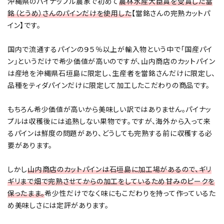
沖縄県のパイナップル農家で初めて
農林水産大臣賞を受賞した當
銘（とうめ）さんのパインだけを使用した
【當銘さんの完熟カットパ
イン】です。
国内で流通するパインの９５％以上が輸入物という中で「国産パイ
ン」というだけで希少価値が高いのですが、山内商店のカットパイン
は産地を沖縄県石垣島に限定し、生産者を當銘さんだけに限定し、
品種をティダパインだけに限定して加工したこだわりの商品です。
もちろん希少価値が高いから美味しい訳ではありません。パイナッ
プルは収穫後には追熟しない果物です。ですが、海外から入って来
るパインは鮮度の問題があり、どうしても完熟する前に収穫する必
要があります。
しかし
山内商店のカットパインは石垣島に加工場があるので、ギリ
ギリまで畑で完熟させてからの加工をしているため甘みのピークを
保ったまま。
希少性だけでなく味にもこだわりを持って作っているた
め美味しさには定評があります。