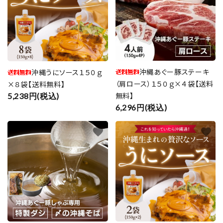
沖縄あぐー豚ステーキ
沖縄うにソース１５０ｇ
（肩ロース）１５０ｇ×４袋【送料
×８袋【送料無料】
無料】
5,238円(税込)
6,296円(税込)
favorite
favorite