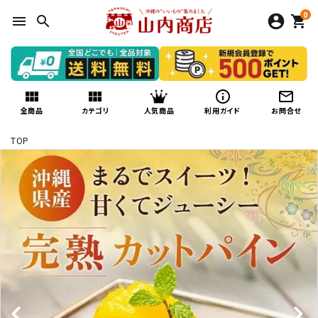
0
menu
search
shopping_cart
view_module
view_module
info_outline
mail_outline
人気商品
全商品
カテゴリ
利用ガイド
お問合せ
TOP