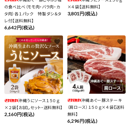
の食べ比べ（モモ肉・バラ肉・カ
×４袋【送料無料】
タ肉）各１パック 特製ダシ＆タ
3,801円(税込)
レ付【送料無料】
6,642円(税込)
favorite
favorite
沖縄あぐー豚ステーキ
沖縄うにソース１５０ｇ
（肩ロース）１５０ｇ×４袋【送料
×２袋【お試しセット・送料無料】
無料】
2,160円(税込)
6,296円(税込)