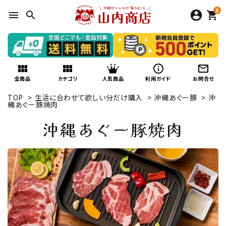
0
menu
search
shopping_cart
view_module
view_module
info_outline
mail_outline
人気商品
全商品
カテゴリ
利用ガイド
お問合せ
TOP
>
生活に合わせて欲しい分だけ購入
>
沖縄あぐー豚
>
沖
縄あぐー豚焼肉
沖縄あぐー豚焼肉