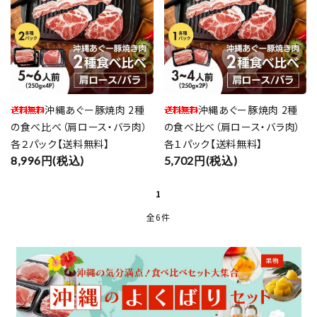
close
沖縄あぐー豚焼肉 2種
沖縄あぐー豚焼肉 2種
の食べ比べ（肩ロース・バラ肉）
の食べ比べ（肩ロース・バラ肉）
各２パック【送料無料】
各１パック【送料無料】
キーワード
8,996円(税込)
5,702円(税込)
1
カテゴリー
全6件
検索する