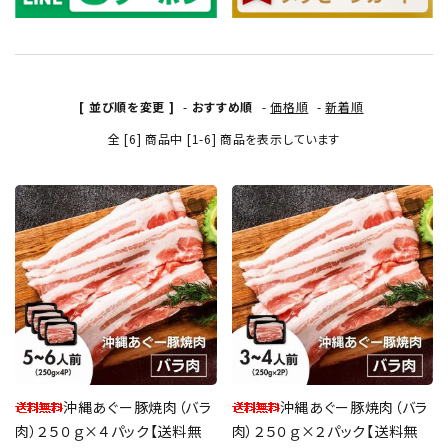
[ 並び順を変更 ]
-
おすすめ順
-
価格順
-
新着順
全 [6] 商品中 [1-6] 商品を表示しています
favorite
favorite
沖縄あぐー豚焼肉（バラ
沖縄あぐー豚焼肉（バラ
肉）２５０ｇ×４パック【送料無
肉）２５０ｇ×２パック【送料無