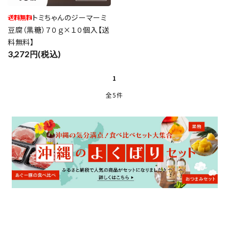
トミちゃんのジーマーミ
豆腐（黒糖）７０ｇ×１０個入【送
料無料】
close
3,272円(税込)
1
キーワード
全5件
カテゴリー
検索する