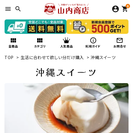
0
menu
search
shopping_cart
view_module
view_module
info_outline
mail_outline
人気商品
全商品
カテゴリ
利用ガイド
お問合せ
TOP
>
生活に合わせて欲しい分だけ購入
>
沖縄スイーツ
沖縄スイーツ