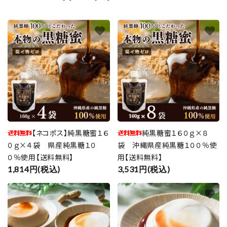
favorite
favorite
【ネコポス】純黒糖蜜１６
純黒糖蜜１６０ｇ×８
０ｇ×４袋 県産純黒糖１０
袋 沖縄県産純黒糖１００％使
０％使用【送料無料】
用【送料無料】
1,814円(税込)
3,531円(税込)
favorite
favorite