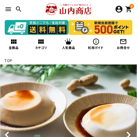
0
menu
search
shopping_cart
view_module
view_module
info_outline
mail_outline
人気商品
全商品
カテゴリ
利用ガイド
お問合せ
TOP