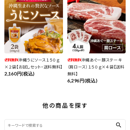
favorite
favorite
沖縄あぐー豚ステーキ
沖縄うにソース１５０ｇ
（肩ロース）１５０ｇ×４袋【送料
×２袋【お試しセット・送料無料】
無料】
2,160円(税込)
6,296円(税込)
他の商品を探す
search