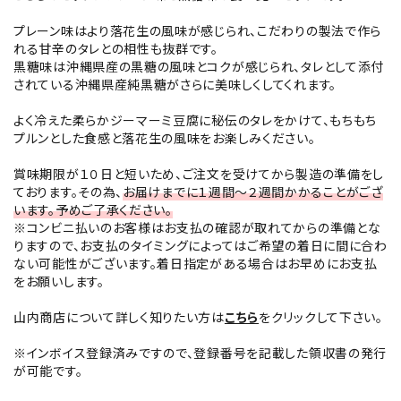
プレーン味はより落花生の風味が感じられ、こだわりの製法で作ら
れる甘辛のタレとの相性も抜群です。
黒糖味は沖縄県産の黒糖の風味とコクが感じられ、タレとして添付
されている沖縄県産純黒糖がさらに美味しくしてくれます。
よく冷えた柔らかジーマーミ豆腐に秘伝のタレをかけて、もちもち
プルンとした食感と落花生の風味をお楽しみください。
賞味期限が１０日と短いため、ご注文を受けてから製造の準備をし
ております。その為、
お届けまでに１週間～２週間かかることがござ
います。予めご了承ください。
※コンビニ払いのお客様はお支払の確認が取れてからの準備とな
りますので、お支払のタイミングによってはご希望の着日に間に合わ
ない可能性がございます。着日指定がある場合はお早めにお支払
をお願いします。
山内商店について詳しく知りたい方は
こちら
をクリックして下さい。
※インボイス登録済みですので、登録番号を記載した領収書の発行
が可能です。