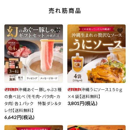
売れ筋商品
favorite
favorite
沖縄あぐー豚しゃぶ３種
沖縄うにソース１５０ｇ
の食べ比べ（モモ肉・バラ肉・カ
×４袋【送料無料】
タ肉）各１パック 特製ダシ＆タ
3,801円(税込)
レ付【送料無料】
6,642円(税込)