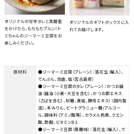
オリジナルの甘辛タレと黒糖蜜
オリジナルのギフトボックスに入
をかけたら、もちもちプルン！ト
れてお届けします。
ミちゃんのジーマーミ豆腐をお
楽しみください。
原材料
●ジーマーミ豆腐（プレーン）：落花生（輸入）、
でんぷん、泡盛、塩（宮古島産）
●ジーマーミ豆腐のタレ（プレーン）：かつお醤
油（醤油（小麦・大豆を含む）、かつお節エキス
（さばを含む）、砂糖、食塩、酵母エキス）（国内製
造）、本みりん、ビートグラニュー糖/アルコー
ル、調味料（アミノ酸等）、カラメル色素、クエン
酸、酢酸、ビタミンＢ１
●ジーマーミ豆腐（黒糖味）：落花生（輸入）、で