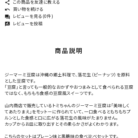
この商品を友達に教える
share
買い物を続ける
undo
レビューを見る(0件)
forum
レビューを投稿
rate_review
商品説明
ジーマーミ豆腐は沖縄の郷土料理で、落花生（ピーナッツ）を原料
とした豆腐です。
「豆腐」と言っても一般的なおかずやおつまみとして食べられる豆腐
ではなく、もちもち食感の豆腐風スイーツです。
山内商店で販売しているトミちゃんのジーマーミ豆腐は「美味しく
てあたりまえ」をモットーに作られていて、一口食べるともちもちプ
ルンとした食感と口に広がる落花生の風味がたまりません。
カップからお皿に取り出すとその柔らかさがよくわかります。
こちらのセットはプレーン味と黒糖味の食べ比べセットです。