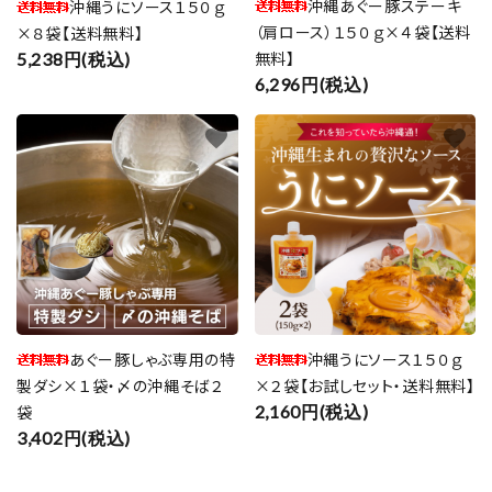
沖縄あぐー豚ステーキ
沖縄うにソース１５０ｇ
（肩ロース）１５０ｇ×４袋【送料
×８袋【送料無料】
無料】
5,238円(税込)
6,296円(税込)
favorite
favorite
あぐー豚しゃぶ専用の特
沖縄うにソース１５０ｇ
製ダシ×１袋・〆の沖縄そば２
×２袋【お試しセット・送料無料】
袋
2,160円(税込)
3,402円(税込)